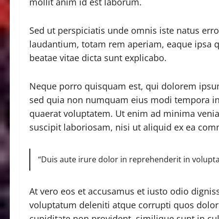
mollit anim id est laborum.
Sed ut perspiciatis unde omnis iste natus er
laudantium, totam rem aperiam, eaque ipsa qua
beatae vitae dicta sunt explicabo.
Neque porro quisquam est, qui dolorem ipsum q
sed quia non numquam eius modi tempora in
quaerat voluptatem. Ut enim ad minima venia
suscipit laboriosam, nisi ut aliquid ex ea co
“Duis aute irure dolor in reprehenderit in volupta
At vero eos et accusamus et iusto odio digni
voluptatum deleniti atque corrupti quos dolor
cupiditate non provident, similique sunt in cul