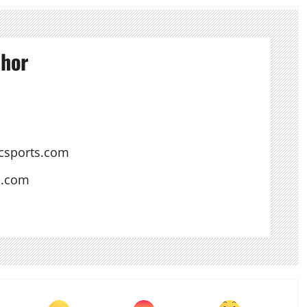
thor
csports.com
s.com