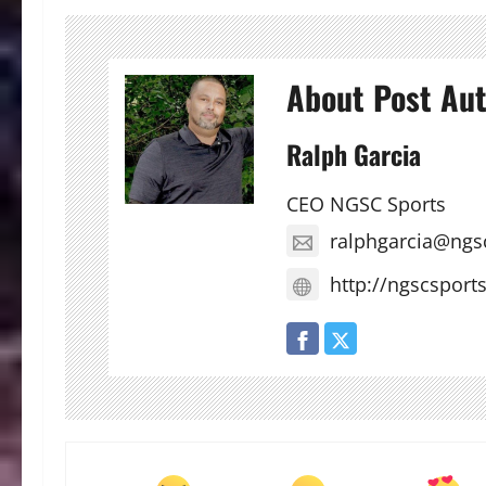
About Post Au
Ralph Garcia
CEO NGSC Sports
ralphgarcia@ngs
http://ngscsport