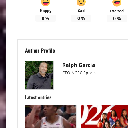
Happy
Sad
Excited
0
%
0
%
0
%
Author Profile
Ralph Garcia
CEO NGSC Sports
Latest entries