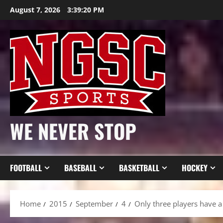
Skip
August 7, 2026
3:39:22 PM
to
content
WE NEVER STOP
FOOTBALL
BASEBALL
BASKETBALL
HOCKEY
Home
2015
September
4
Only three players have a