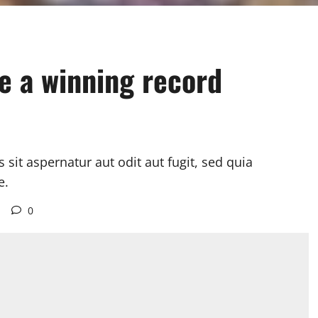
e a winning record
it aspernatur aut odit aut fugit, sed quia
e.
0