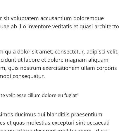
ror sit voluptatem accusantium doloremque
e ab illo inventore veritatis et quasi architecto
uia dolor sit amet, consectetur, adipisci velit,
cidunt ut labore et dolore magnam aliquam
m, quis nostrum exercitationem ullam corporis
mmodi consequatur.
te velit esse cillum dolore eu fugiat”
ssimos ducimus qui blanditiis praesentium
es et quas molestias excepturi sint occaecati
pa qui officia deserunt mollitia animi, id est