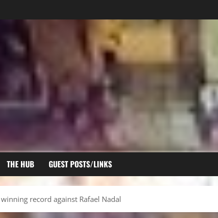
THE HUB
GUEST POSTS/LINKS
 winning record against Rafael Nadal