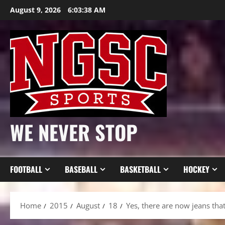
Skip
August 9, 2026
6:03:40 AM
to
content
WE NEVER STOP
FOOTBALL
BASEBALL
BASKETBALL
HOCKEY
Home
2015
August
18
Yes, there are now jeans th