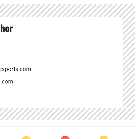
thor
csports.com
s.com