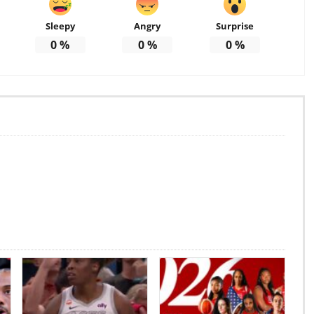
Sleepy
Angry
Surprise
0
%
0
%
0
%