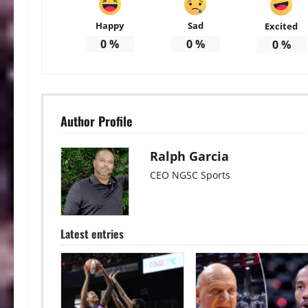
Happy
Sad
Excited
0
%
0
%
0
%
Author Profile
Ralph Garcia
CEO NGSC Sports
Latest entries