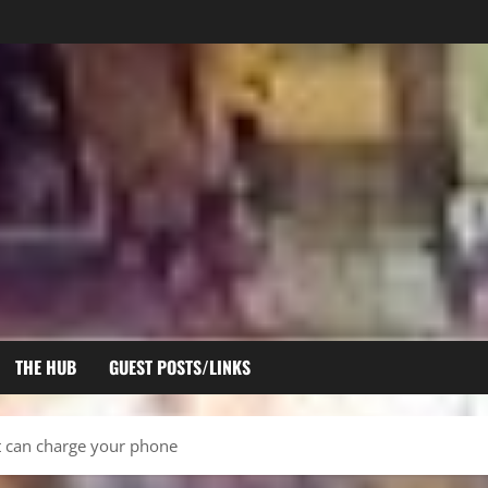
THE HUB
GUEST POSTS/LINKS
at can charge your phone