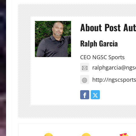
About Post Au
Ralph Garcia
CEO NGSC Sports
ralphgarcia@ngs
http://ngscsport