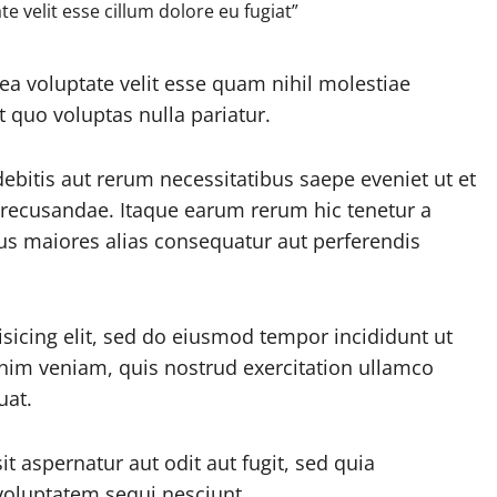
te velit esse cillum dolore eu fugiat”
ea voluptate velit esse quam nihil molestiae
 quo voluptas nulla pariatur.
bitis aut rerum necessitatibus saepe eveniet ut et
 recusandae. Itaque earum rerum hic tenetur a
bus maiores alias consequatur aut perferendis
sicing elit, sed do eiusmod tempor incididunt ut
nim veniam, quis nostrud exercitation ullamco
uat.
 aspernatur aut odit aut fugit, sed quia
voluptatem sequi nesciunt.