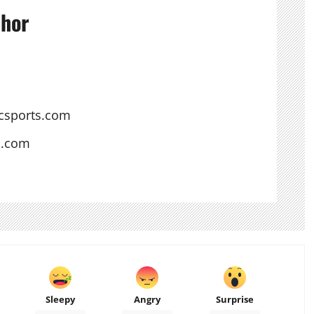
thor
csports.com
s.com
Sleepy
Angry
Surprise