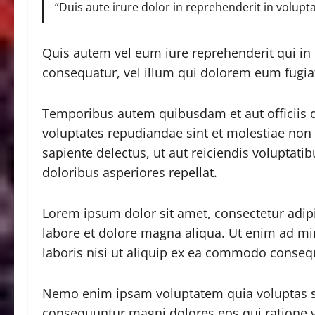
“Duis aute irure dolor in reprehenderit in volupta
Quis autem vel eum iure reprehenderit qui in 
consequatur, vel illum qui dolorem eum fugiat
Temporibus autem quibusdam et aut officiis de
voluptates repudiandae sint et molestiae non
sapiente delectus, ut aut reiciendis voluptati
doloribus asperiores repellat.
Lorem ipsum dolor sit amet, consectetur adipi
labore et dolore magna aliqua. Ut enim ad mi
laboris nisi ut aliquip ex ea commodo conseq
Nemo enim ipsam voluptatem quia voluptas sit
consequuntur magni dolores eos qui ratione 