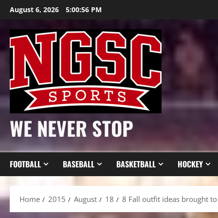
Skip
August 6, 2026
5:00:58 PM
to
content
WE NEVER STOP
FOOTBALL
BASEBALL
BASKETBALL
HOCKEY
Home
2015
August
18
8 Fall outfit ideas brought t