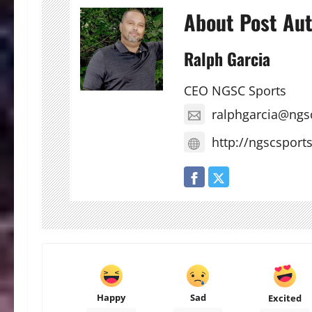
About Post Au
Ralph Garcia
CEO NGSC Sports
ralphgarcia@ngs
http://ngscsport
Happy
Sad
Excited