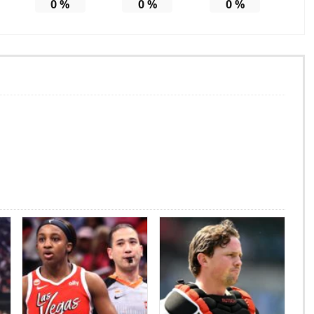
0
%
0
%
0
%